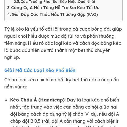
Các Trường Phái Soi Kèo Hiệu Quả Nhất
Công Cụ & Nền Tảng Hỗ Trợ Soi Kèo Tối Ưu
Giải Đáp Các Thắc Mắc Thường Gặp (FAQ)
Tỷ lệ kèo là yếu tố cốt lõi trong cá cược bóng đá, giúp
người chơi hiểu được mức độ rủi ro và phần thưởng
tiềm năng. Hiểu rõ các loại kèo và cách đọc bảng kèo
là bước đầu tiên để trở thành một bet thủ chuyên
nghiệp.
Giải Mã Các Loại Kèo Phổ Biến
Có ba loại kèo chính mà bất kỳ bet thủ nào cũng cần
nắm vững:
Kèo Châu Á (Handicap)
: Đây là loại kèo phổ biến
nhất, tập trung vào việc cân bằng cơ hội giữa hai
đội bằng cách áp dụng tỷ lệ chấp. Ví dụ, nếu đội A
chấp đội B 0.5 trái, đội A cần thắng với cách biệt ít