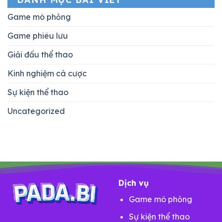
trong
thể
bóng
thao
Game mô phỏng
đá
tại
hiệu
Dom88
Game phiêu lưu
quả
Giải đấu thể thao
Kinh nghiệm cá cược
Sự kiện thể thao
Uncategorized
Dịch vụ
Game mô phỏng
Sự kiện thể thao