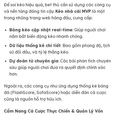
Để soi kèo hiệu quả, bet thủ cần sử dụng các công cụ
và nền tảng đáng tin cậy.
Kèo nhà cái MVP
là một
trong những trang web hàng đầu, cung cấp:
Bảng kèo cập nhật real-time
: Giúp người chơi
nắm bắt biến động kèo nhanh chóng.
Dữ liệu thống kê chi tiết
: Bao gồm phong độ, lịch
sử đối đầu, và tỷ lệ thắng kèo.
Dự đoán từ chuyên gia
: Các bài phân tích chuyên
sâu giúp người chơi đưa ra quyết định chính xác
hơn.
Ngoài ra, các công cụ như ứng dụng thống kê bóng
đá (FlashScore, SofaScore) hoặc diễn đàn cá cược
cũng là nguồn hỗ trợ hữu ích.
Cẩm Nang Cá Cược Thực Chiến & Quản Lý Vốn