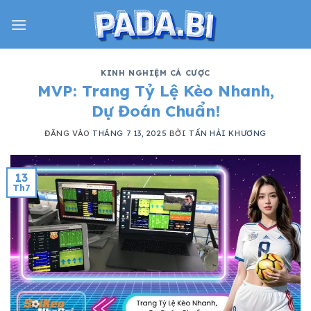
Bỏ
qua
nội
dung
KINH NGHIỆM CÁ CƯỢC
MVP: Trang Tỷ Lệ Kèo Nhanh,
Dự Đoán Chuẩn!
ĐĂNG VÀO
THÁNG 7 13, 2025
BỞI
TẤN HẢI KHƯƠNG
13
Th7