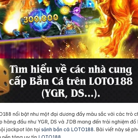
OTO188 nổi bật như một đại dương đầy màu sắc với các trò c
ấp hàng đầu như YGR, DS và JDB mang đến trải nghiệm đồ
ội jackpot lớn tại
sảnh bắn cá LOTO188
. Bài viết này sẽ p
n nền tảng uy tín
LOTO188
.