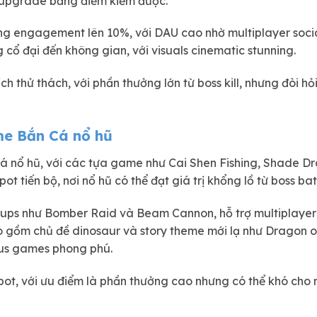
ể upgrade bằng điểm kiếm được.
ăng engagement lên 10%, với DAU cao nhờ multiplayer soci
cổ đại đến không gian, với visuals cinematic stunning.
 thử thách, với phần thưởng lớn từ boss kill, nhưng đòi hỏ
e Bắn Cá nổ hũ
cá nổ hũ, với các tựa game như Cai Shen Fishing, Shade D
pot tiến bộ, nơi nổ hũ có thể đạt giá trị khổng lồ từ boss bat
ups như Bomber Raid và Beam Cannon, hỗ trợ multiplayer
ao gồm chủ đề dinosaur và story theme mới lạ như Dragon o
nus games phong phú.
ot, với ưu điểm là phần thưởng cao nhưng có thể khó cho 