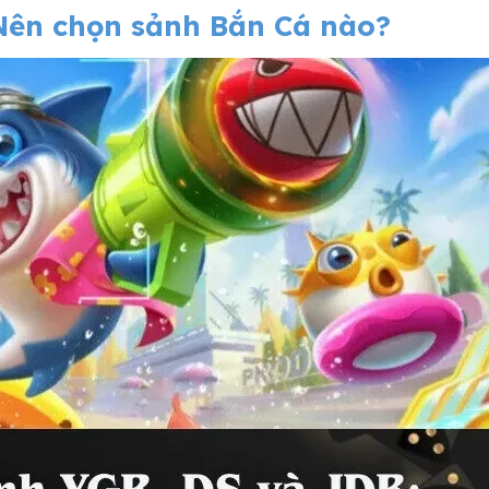
Nên chọn sảnh Bắn Cá nào?