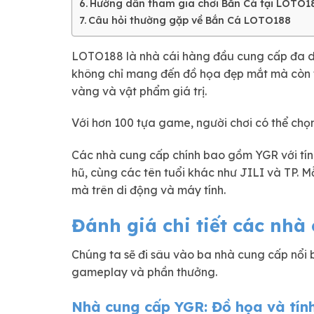
Hướng dẫn tham gia chơi Bắn Cá tại LOTO1
Câu hỏi thường gặp về Bắn Cá LOTO188
LOTO188 là nhà cái hàng đầu cung cấp đa dạn
không chỉ mang đến đồ họa đẹp mắt mà còn t
vàng và vật phẩm giá trị.
Với hơn 100 tựa game, người chơi có thể chọn
Các nhà cung cấp chính bao gồm YGR với tính
hũ, cùng các tên tuổi khác như JILI và TP. M
mà trên di động và máy tính.
Đánh giá chi tiết các nh
Chúng ta sẽ đi sâu vào ba nhà cung cấp nổi 
gameplay và phần thưởng.
Nhà cung cấp YGR: Đồ họa và tín