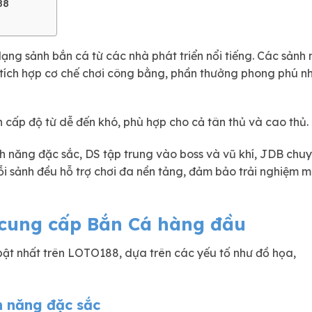
88
g sảnh bắn cá từ các nhà phát triển nổi tiếng. Các sảnh 
ích hợp cơ chế chơi công bằng, phần thưởng phong phú n
 cấp độ từ dễ đến khó, phù hợp cho cả tân thủ và cao thủ.
 năng đặc sắc, DS tập trung vào boss và vũ khí, JDB chu
ỗi sảnh đều hỗ trợ chơi đa nền tảng, đảm bảo trải nghiệm 
à cung cấp Bắn Cá hàng đầu
bật nhất trên LOTO188, dựa trên các yếu tố như đồ họa,
h năng đặc sắc