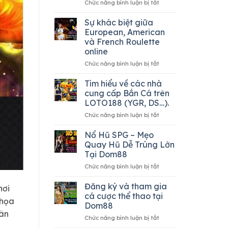
Chức năng bình luận bị tắt
ở
hệ
Nên
F168
Sunwin
Chọn
Casino
giải
Sự khác biệt giữa
C54
có
quyết
European, American
uy
khiếu
và French Roulette
tín
nại
online
không?
Đánh
Chức năng bình luận bị tắt
ở
giá
Sự
chi
khác
Tìm hiểu về các nhà
tiết
biệt
cung cấp Bắn Cá trên
từ
giữa
LOTO188 (YGR, DS…).
A-
European,
Chức năng bình luận bị tắt
Z
ở
American
Tìm
và
hiểu
French
Nổ Hũ SPG – Mẹo
về
Roulette
Quay Hũ Dễ Trúng Lớn
các
online
Tại Dom88
nhà
Chức năng bình luận bị tắt
ở
cung
Nổ
cấp
Hũ
Bắn
Đăng ký và tham gia
hơi
SPG
Cá
cá cược thể thao tại
 họa
–
trên
Dom88
Mẹo
LOTO188
hân
Chức năng bình luận bị tắt
ở
Quay
(YGR,
Đăng
Hũ
DS…).