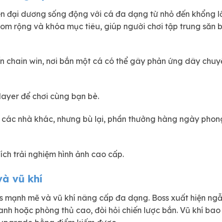
iện đại dương sống động với cá đa dạng từ nhỏ đến khổng lồ
m rộng và khóa mục tiêu, giúp người chơi tập trung săn 
 chain win, nơi bắn một cá có thể gây phản ứng dây chuy
player để chơi cùng bạn bè.
với các nhà khác, nhưng bù lại, phần thưởng hàng ngày pho
ch trải nghiệm hình ảnh cao cấp.
à vũ khí
ss mạnh mẽ và vũ khí nâng cấp đa dạng. Boss xuất hiện ng
anh hoặc phòng thủ cao, đòi hỏi chiến lược bắn. Vũ khí ba