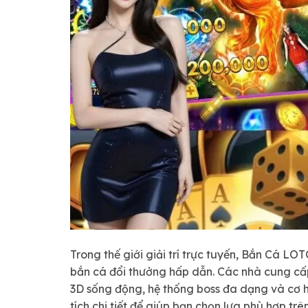
Trong thế giới giải trí trực tuyến, Bắn Cá L
bắn cá đổi thưởng hấp dẫn. Các nhà cung c
3D sống động, hệ thống boss đa dạng và cơ h
tích chi tiết để giúp bạn chọn lựa phù hợp trê