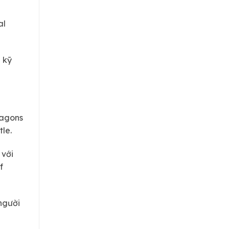
al
i kỹ
ragons
tle.
 với
f
người