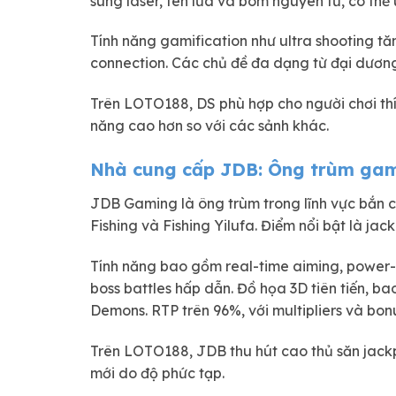
súng laser, tên lửa và bom nguyên tử, có th
Tính năng gamification như ultra shooting t
connection. Các chủ đề đa dạng từ đại dương 
Trên LOTO188, DS phù hợp cho người chơi thích
năng cao hơn so với các sảnh khác.
Nhà cung cấp JDB: Ông trùm gam
JDB Gaming là ông trùm trong lĩnh vực bắn 
Fishing và Fishing Yilufa. Điểm nổi bật là jack
Tính năng bao gồm real-time aiming, power-
boss battles hấp dẫn. Đồ họa 3D tiên tiến, b
Demons. RTP trên 96%, với multipliers và bo
Trên LOTO188, JDB thu hút cao thủ săn jackp
mới do độ phức tạp.