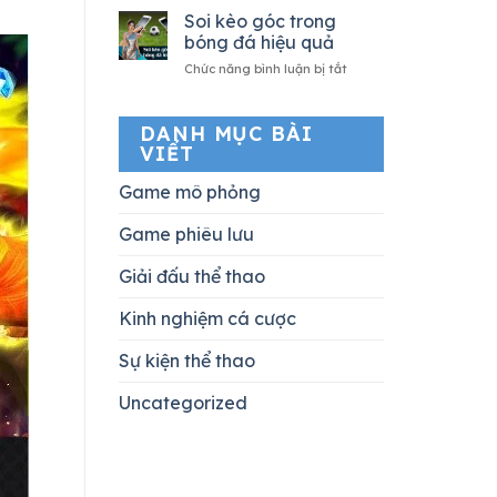
ký
Dễ
Soi kèo góc trong
và
Trúng
bóng đá hiệu quả
tham
Lớn
Chức năng bình luận bị tắt
ở
gia
Tại
Soi
cá
Dom88
kèo
cược
góc
DANH MỤC BÀI
thể
trong
thao
VIẾT
bóng
tại
đá
Dom88
Game mô phỏng
hiệu
quả
Game phiêu lưu
Giải đấu thể thao
Kinh nghiệm cá cược
Sự kiện thể thao
Uncategorized