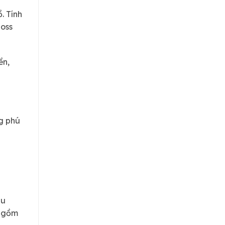
. Tính
boss
ền,
ng phú
ẫu
o gồm