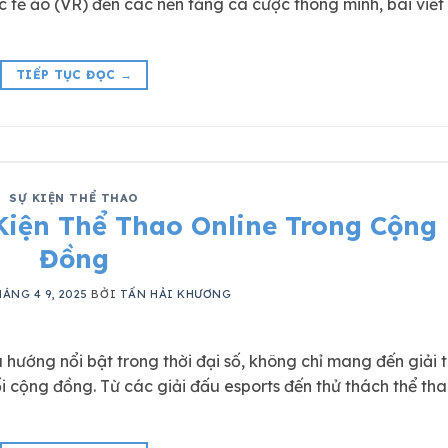
hực tế ảo (VR) đến các nền tảng cá cược thông minh, bài viết
TIẾP TỤC ĐỌC
→
SỰ KIỆN THỂ THAO
 Kiện Thể Thao Online Trong Cộng
Đồng
ÁNG 4 9, 2025
BỞI
TẤN HẢI KHƯƠNG
 hướng nổi bật trong thời đại số, không chỉ mang đến giải t
ối cộng đồng. Từ các giải đấu esports đến thử thách thể tha