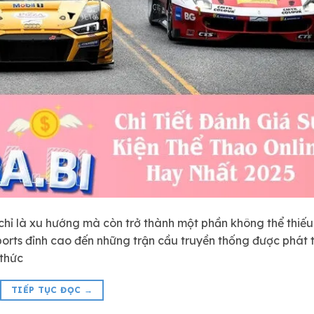
chỉ là xu hướng mà còn trở thành một phần không thể thiếu
sports đỉnh cao đến những trận cầu truyền thống được phát 
 thức
TIẾP TỤC ĐỌC
→