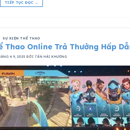
TIẾP TỤC ĐỌC
→
SỰ KIỆN THỂ THAO
hể Thao Online Trả Thưởng Hấp Dẫ
ÁNG 4 9, 2025
BỞI
TẤN HẢI KHƯƠNG