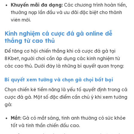
Khuyến mãi đa dạng:
Các chương trình hoàn tiền,
thưởng nạp lần đầu và ưu đãi đặc biệt cho thành
viên mới.
Kinh nghiệm cá cược đá gà online dễ
thắng từ cao thủ
Để tăng cơ hội chiến thắng khi cá cược đá gà tại
8Kbet, người chơi cần áp dụng các kinh nghiệm từ
các cao thủ. Dưới đây là những bí quyết quan trọng:
Bí quyết xem tướng và chọn gà chọi bất bại
Chọn chiến kê tiềm năng là yếu tố quyết định trong cá
cược đá gà. Một số đặc điểm cần chú ý khi xem tướng
gà:
Mắt:
Gà có mắt sáng, tinh anh thường có sức khỏe
tốt và tinh thần chiến đấu cao.