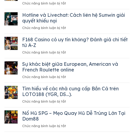
Chức năng bình luận bị tắt
ở
Đánh
Giá
Hotline và Livechat: Cách liên hệ Sunwin giải
C54:
quyết khiếu nại
Nhà
Chức năng bình luận bị tắt
ở
Cái
Hotline
Uy
và
F168 Casino có uy tín không? Đánh giá chi tiết
Tín
Livechat:
Và
từ A-Z
Cách
Lý
Chức năng bình luận bị tắt
ở
liên
Do
F168
hệ
Bạn
Casino
Sự khác biệt giữa European, American và
Sunwin
Nên
có
giải
French Roulette online
Chọn
uy
quyết
C54
Chức năng bình luận bị tắt
ở
tín
khiếu
Sự
không?
nại
khác
Tìm hiểu về các nhà cung cấp Bắn Cá trên
Đánh
biệt
giá
LOTO188 (YGR, DS…).
giữa
chi
Chức năng bình luận bị tắt
ở
European,
tiết
Tìm
American
từ
hiểu
Nổ Hũ SPG – Mẹo Quay Hũ Dễ Trúng Lớn Tại
và
A-
về
French
Dom88
Z
các
Roulette
Chức năng bình luận bị tắt
ở
nhà
online
Nổ
cung