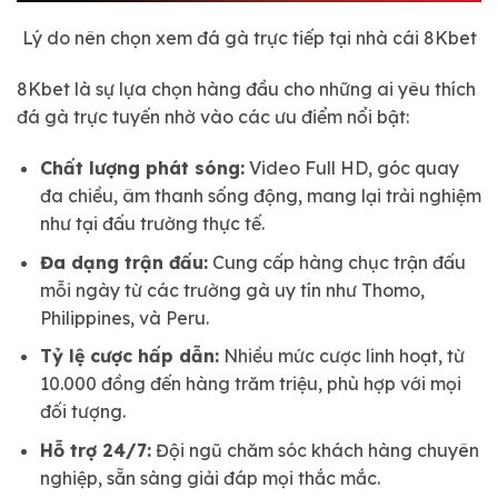
Lý do nên chọn xem đá gà trực tiếp tại nhà cái 8Kbet
8Kbet là sự lựa chọn hàng đầu cho những ai yêu thích
đá gà trực tuyến nhờ vào các ưu điểm nổi bật:
Chất lượng phát sóng:
Video Full HD, góc quay
đa chiều, âm thanh sống động, mang lại trải nghiệm
như tại đấu trường thực tế.
Đa dạng trận đấu:
Cung cấp hàng chục trận đấu
mỗi ngày từ các trường gà uy tín như Thomo,
Philippines, và Peru.
Tỷ lệ cược hấp dẫn:
Nhiều mức cược linh hoạt, từ
10.000 đồng đến hàng trăm triệu, phù hợp với mọi
đối tượng.
Hỗ trợ 24/7:
Đội ngũ chăm sóc khách hàng chuyên
nghiệp, sẵn sàng giải đáp mọi thắc mắc.