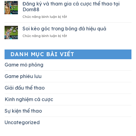
Hũ
Đăng ký và tham gia cá cược thể thao tại
cấp
SPG
Bắn
Dom88
–
Cá
Chức năng bình luận bị tắt
ở
Mẹo
trên
Đăng
Quay
LOTO188
ký
Soi kèo góc trong bóng đá hiệu quả
Hũ
(YGR,
và
Dễ
DS…).
Chức năng bình luận bị tắt
ở
tham
Trúng
Soi
gia
Lớn
kèo
cá
Tại
góc
DANH MỤC BÀI VIẾT
cược
Dom88
trong
thể
bóng
thao
Game mô phỏng
đá
tại
hiệu
Dom88
Game phiêu lưu
quả
Giải đấu thể thao
Kinh nghiệm cá cược
Sự kiện thể thao
Uncategorized