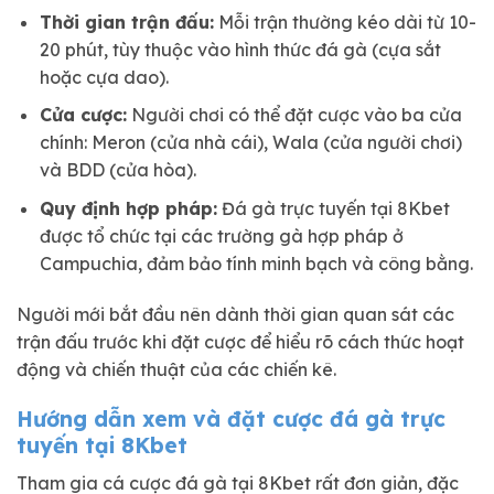
Thời gian trận đấu:
Mỗi trận thường kéo dài từ 10-
20 phút, tùy thuộc vào hình thức đá gà (cựa sắt
hoặc cựa dao).
Cửa cược:
Người chơi có thể đặt cược vào ba cửa
chính: Meron (cửa nhà cái), Wala (cửa người chơi)
và BDD (cửa hòa).
Quy định hợp pháp:
Đá gà trực tuyến tại 8Kbet
được tổ chức tại các trường gà hợp pháp ở
Campuchia, đảm bảo tính minh bạch và công bằng.
Người mới bắt đầu nên dành thời gian quan sát các
trận đấu trước khi đặt cược để hiểu rõ cách thức hoạt
động và chiến thuật của các chiến kê.
Hướng dẫn xem và đặt cược đá gà trực
tuyến tại 8Kbet
Tham gia cá cược đá gà tại 8Kbet rất đơn giản, đặc