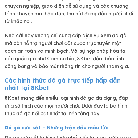
chuyên nghiệp, giao diện dễ sử dụng và các chương
trình khuyến mãi hấp dẫn, thu hút đông đảo người chơi
từ khắp nơi.
Nhà cái này không chỉ cung cấp dịch vụ xem đá gà
mà còn hỗ trợ người chơi đặt cược trực tuyến một
cách an toàn và minh bạch. Với sự hợp pháp hóa tại
các quốc gia như Campuchia, 8Kbet đảm bảo tính
công bằng và bảo mật thông tin cho người tham gia.
Các hình thức đá gà trực tiếp hấp dẫn
nhất tại 8Kbet
8Kbet mang đến nhiều loại hình đá gà đa dạng, đáp
ứng sở thích của mọi người chơi. Dưới đây là ba hình
thức đá gà nổi bật nhất tại nền tảng này:
Đá gà cựa sắt – Những trận đấu máu lửa
Đá gà cựa sắt là hình thức phổ biến tại các trường gà