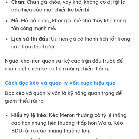
Chân:
Chân gà khỏe, vảy khô, không có dị tật là
dấu hiệu của một chiến kê bền bỉ.
Mỏ:
Mỏ gà cứng, không bị mẻ cho thấy khả năng
tấn công mạnh mẽ.
Lịch sử thi đấu:
Ưu tiên gà có thành tích tốt trong
các trận đấu trước.
Người chơi nên quan sát kỹ các trận đấu trước để
nhận biết chiến kê có tiềm năng chiến thắng.
Cách đọc kèo và quản lý vốn cược hiệu quả
Đọc kèo và quản lý vốn là kỹ năng quan trọng để
giảm thiểu rủi ro:
Hiểu tỷ lệ kèo:
Kèo Meron thường có tỷ lệ thắng
cao hơn nhưng tiền thưởng thấp hơn Wala. Kèo
BDD rủi ro cao nhưng thưởng lớn.