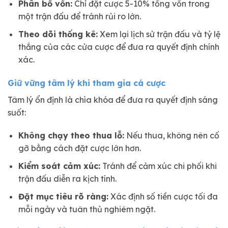
Phân bổ vốn:
Chỉ đặt cược 5-10% tổng vốn trong
một trận đấu để tránh rủi ro lớn.
Theo dõi thống kê:
Xem lại lịch sử trận đấu và tỷ lệ
thắng của các cửa cược để đưa ra quyết định chính
xác.
Giữ vững tâm lý khi tham gia cá cược
Tâm lý ổn định là chìa khóa để đưa ra quyết định sáng
suốt:
Không chạy theo thua lỗ:
Nếu thua, không nên cố
gỡ bằng cách đặt cược lớn hơn.
Kiểm soát cảm xúc:
Tránh để cảm xúc chi phối khi
trận đấu diễn ra kịch tính.
Đặt mục tiêu rõ ràng:
Xác định số tiền cược tối đa
mỗi ngày và tuân thủ nghiêm ngặt.