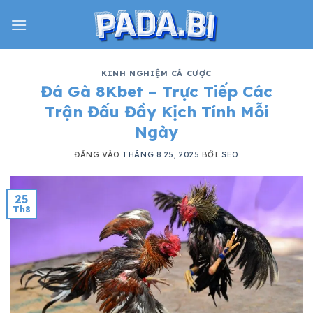
Bỏ
qua
nội
dung
KINH NGHIỆM CÁ CƯỢC
Đá Gà 8Kbet – Trực Tiếp Các
Trận Đấu Đầy Kịch Tính Mỗi
Ngày
ĐĂNG VÀO
THÁNG 8 25, 2025
BỞI
SEO
25
Th8