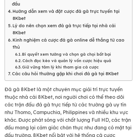
đầu
Hướng dẫn xem và đặt cược đá gà trực tuyến tại
8Kbet
Lý do nên chọn xem đá gà trực tiếp tại nhà cái
8Kbet
Kinh nghiệm cá cược đá gà online dễ thắng từ cao
thủ
Bí quyết xem tướng và chọn gà chọi bất bại
Cách đọc kèo và quản lý vốn cược hiệu quả
Giữ vững tâm lý khi tham gia cá cược
Các câu hỏi thường gặp khi chơi đá gà tại 8Kbet
Đá gà 8Kbet là một chuyên mục giải trí trực tuyến
thuộc nhà cái 8Kbet, nơi người chơi có thể theo dõi
các trận đấu đá gà trực tiếp từ các trường gà uy tín
như Thomo, Campuchia, Philippines và nhiều khu vực
khác. Được phát sóng với chất lượng Full HD, các trận
đấu mang lại cảm giác chân thực như đang có mặt tại
đấu trường. 8Kbet nổi bật với hệ thống cá cược