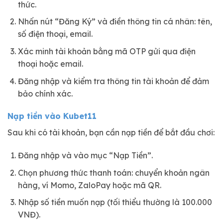
thức.
Nhấn nút “Đăng Ký” và điền thông tin cá nhân: tên,
số điện thoại, email.
Xác minh tài khoản bằng mã OTP gửi qua điện
thoại hoặc email.
Đăng nhập và kiểm tra thông tin tài khoản để đảm
bảo chính xác.
Nạp tiền vào Kubet11
Sau khi có tài khoản, bạn cần nạp tiền để bắt đầu chơi:
Đăng nhập và vào mục “Nạp Tiền”.
Chọn phương thức thanh toán: chuyển khoản ngân
hàng, ví Momo, ZaloPay hoặc mã QR.
Nhập số tiền muốn nạp (tối thiểu thường là 100.000
VNĐ).