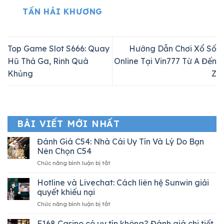
TẤN HẢI KHƯƠNG
Top Game Slot S666: Quay
Hướng Dẫn Chơi Xổ Số
Hũ Thả Ga, Rinh Quà
Online Tại Vin777 Từ A Đến
Khủng
Z
BÀI VIẾT MỚI NHẤT
Đánh Giá C54: Nhà Cái Uy Tín Và Lý Do Bạn
Nên Chọn C54
Chức năng bình luận bị tắt
ở
Đánh
Giá
Hotline và Livechat: Cách liên hệ Sunwin giải
C54:
quyết khiếu nại
Nhà
Chức năng bình luận bị tắt
ở
Cái
Hotline
Uy
và
F168 Casino có uy tín không? Đánh giá chi tiết
Tín