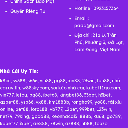
Chính Sách Bảo Mật
Hotline : 0923157364
Quyền Riêng Tư
Email :
pada@gmail.com
Địa chỉ : 21b Đ. Trần
Phú, Phường 3, Đà Lạt,
Lâm Đồng, Việt Nam
Nhà Cái Uy Tín:
k8cc
,
sv388
,
s666
,
vin88
,
pg88
,
xin88
,
23win
,
fun88
,
nhà
cái uy tín
,
w88sky.com
,
soi kèo nhà cái
,
kubet11go.com
,
vin777
,
letou
,
pq88
,
ibet68
,
kingbet86
,
33bet
,
h3bet
,
azbet88
,
ysb66
,
vx88
,
km1888b
,
rongho99
,
yo88
,
tài xỉu
online
,
bet88
,
loto188
,
vb777
,
12bet
,
999bet
,
123win
,
net79
,
79king
,
good88
,
keonhacai5
,
888b
,
ku68
,
go789
,
kubet77
,
i5bet
,
ae888
,
78win
,
az888
,
hb88
,
topzo
,