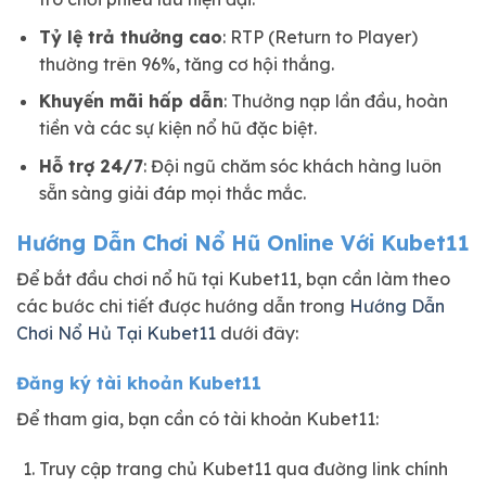
Tỷ lệ trả thưởng cao
: RTP (Return to Player)
thường trên 96%, tăng cơ hội thắng.
Khuyến mãi hấp dẫn
: Thưởng nạp lần đầu, hoàn
tiền và các sự kiện nổ hũ đặc biệt.
Hỗ trợ 24/7
: Đội ngũ chăm sóc khách hàng luôn
sẵn sàng giải đáp mọi thắc mắc.
Hướng Dẫn Chơi Nổ Hũ Online Với Kubet11
Để bắt đầu chơi nổ hũ tại Kubet11, bạn cần làm theo
các bước chi tiết được hướng dẫn trong
Hướng Dẫn
Chơi Nổ Hủ Tại Kubet11
dưới đây:
Đăng ký tài khoản Kubet11
Để tham gia, bạn cần có tài khoản Kubet11:
Truy cập trang chủ Kubet11 qua đường link chính