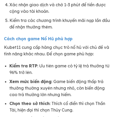
Xác nhận giao dịch và chờ 1-3 phút để tiền được
cộng vào tài khoản.
Kiểm tra các chương trình khuyến mãi nạp lần đầu
để nhận thưởng thêm.
Cách chọn game Nổ Hũ phù hợp
Kubet11 cung cấp hàng chục trò nổ hũ với chủ đề và
tính năng khác nhau. Để chọn game phù hợp:
Kiểm tra RTP
: Ưu tiên game có tỷ lệ trả thưởng từ
96% trở lên.
Xem mức biến động
: Game biến động thấp trả
thưởng thường xuyên nhưng nhỏ, còn biến động
cao trả thưởng lớn nhưng hiếm.
Chọn theo sở thích
: Thích cổ điển thì chọn Thần
Tài, hiện đại thì chọn Thủy Cung.