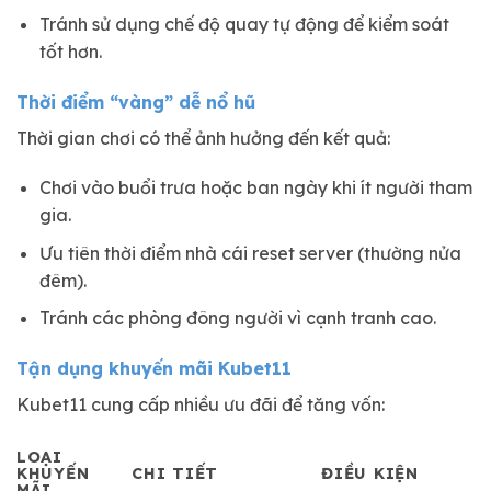
Tránh sử dụng chế độ quay tự động để kiểm soát
tốt hơn.
Thời điểm “vàng” dễ nổ hũ
Thời gian chơi có thể ảnh hưởng đến kết quả:
Chơi vào buổi trưa hoặc ban ngày khi ít người tham
gia.
Ưu tiên thời điểm nhà cái reset server (thường nửa
đêm).
Tránh các phòng đông người vì cạnh tranh cao.
Tận dụng khuyến mãi Kubet11
Kubet11 cung cấp nhiều ưu đãi để tăng vốn:
LOẠI
KHUYẾN
CHI TIẾT
ĐIỀU KIỆN
MÃI