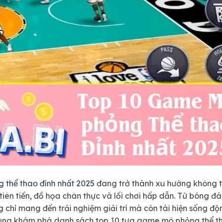
thể thao đỉnh nhất 2025
đang trở thành xu hướng không 
iên tiến, đồ họa chân thực và lối chơi hấp dẫn. Từ bóng đá
chỉ mang đến trải nghiệm giải trí mà còn tái hiện sống độ
cùng khám phá danh sách top 10 tựa game mô phỏng thể t