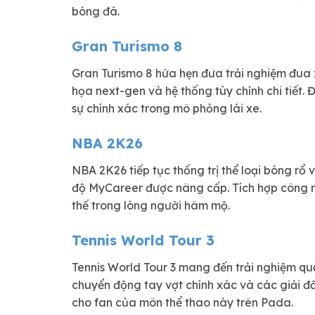
bóng đá.
Gran Turismo 8
Gran Turismo 8 hứa hẹn đưa trải nghiệm đua 
họa next-gen và hệ thống tùy chỉnh chi tiết
sự chính xác trong mô phỏng lái xe.
NBA 2K26
NBA 2K26 tiếp tục thống trị thể loại bóng rổ v
độ MyCareer được nâng cấp. Tích hợp công ng
thế trong lòng người hâm mộ.
Tennis World Tour 3
Tennis World Tour 3 mang đến trải nghiệm quầ
chuyển động tay vợt chính xác và các giải đ
cho fan của môn thể thao này trên Pada.