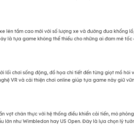
xe lên tầm cao mới với số lượng xe và đường đua khổng lồ
. Đây là tựa game không thể thiếu cho những ai đam mê tốc
ới lối chơi sống động, đồ họa chi tiết đến từng giọt mồ hôi 
hệ VR và cải thiện chơi online giúp tựa game này giữ vữn
n vợt chân thực với hệ thống điều khiển cải tiến, mô phỏng
ấu lớn như Wimbledon hay US Open. Đây là lựa chọn lý tưở