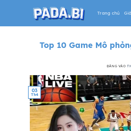
Bỏ
qua
Trang chủ
Giớ
nội
dung
Top 10 Game Mô phỏng
ĐĂNG VÀO
TH
03
Th4