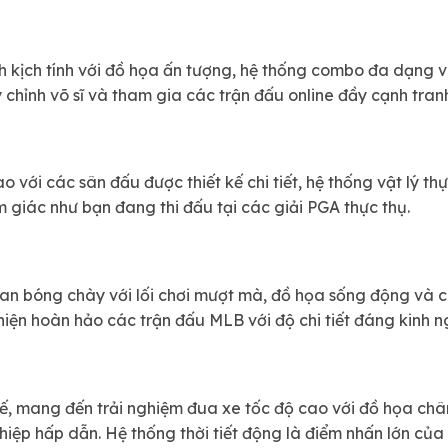
nh kịch tính với đồ họa ấn tượng, hệ thống combo đa dạng 
chỉnh võ sĩ và tham gia các trận đấu online đầy cạnh tran
ới các sân đấu được thiết kế chi tiết, hệ thống vật lý thự
iác như bạn đang thi đấu tại các giải PGA thực thụ.
an bóng chày với lối chơi mượt mà, đồ họa sống động và 
ện hoàn hảo các trận đấu MLB với độ chi tiết đáng kinh n
tế, mang đến trải nghiệm đua xe tốc độ cao với đồ họa châ
iệp hấp dẫn. Hệ thống thời tiết động là điểm nhấn lớn của