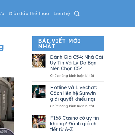
ưu
Giải đấu thể thao
Liên hệ
BÀI VIẾT MỚI
g
NHẤT
Đánh Giá C54: Nhà Cái
Uy Tín Và Lý Do Bạn
Nên Chọn C54
Chức năng bình luận bị tắt
ở
Đánh
Giá
Hotline và Livechat:
C54:
Cách liên hệ Sunwin
Nhà
giải quyết khiếu nại
Cái
Chức năng bình luận bị tắt
ở
Uy
Hotline
Tín
và
Và
F168 Casino có uy tín
Livechat:
Lý
không? Đánh giá chi
Cách
Do
tiết từ A-Z
liên
Bạn