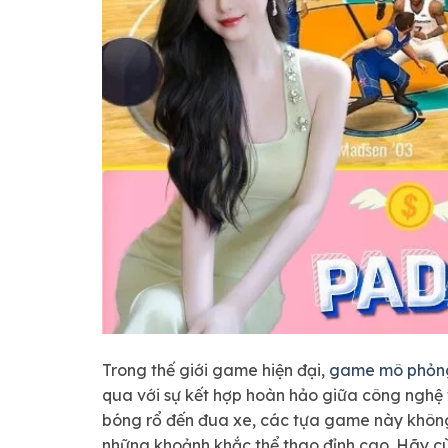
Trong thế giới game hiện đại,
game mô phỏng 
qua với sự kết hợp hoàn hảo giữa công nghệ t
bóng rổ đến đua xe, các tựa game này không 
những khoảnh khắc thể thao đỉnh cao. Hãy 