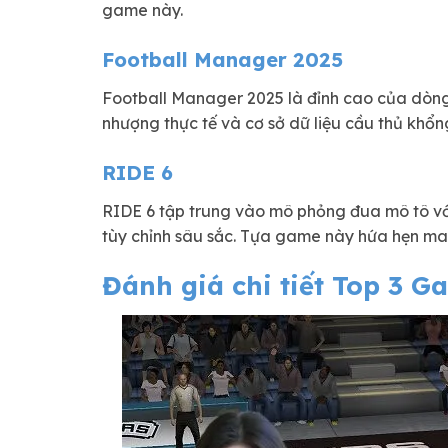
game này.
Football Manager 2025
Football Manager 2025 là đỉnh cao của dòng
nhượng thực tế và cơ sở dữ liệu cầu thủ khổn
RIDE 6
RIDE 6 tập trung vào mô phỏng đua mô tô vớ
tùy chỉnh sâu sắc. Tựa game này hứa hẹn ma
Đánh giá chi tiết Top 3 G