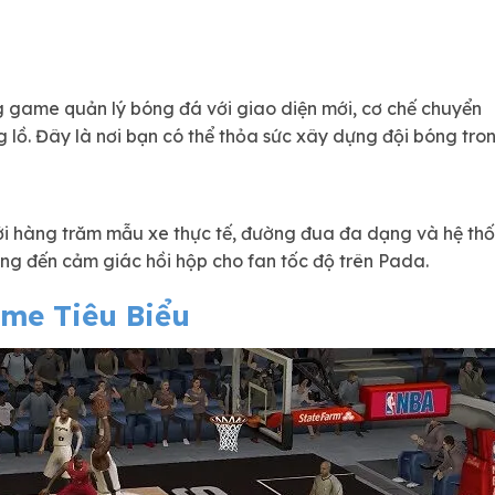
 game quản lý bóng đá với giao diện mới, cơ chế chuyển
g lồ. Đây là nơi bạn có thể thỏa sức xây dựng đội bóng tro
i hàng trăm mẫu xe thực tế, đường đua đa dạng và hệ th
ng đến cảm giác hồi hộp cho fan tốc độ trên Pada.
ame Tiêu Biểu