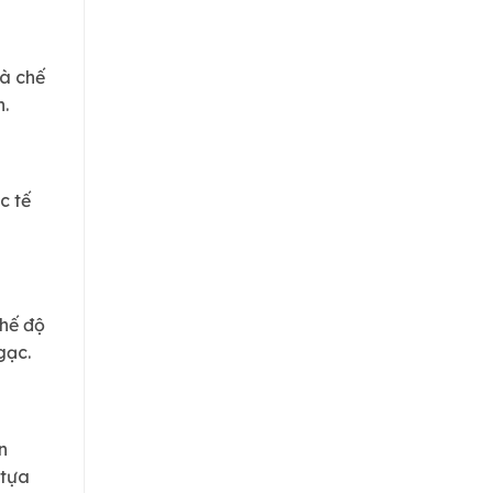
và chế
h.
c tế
chế độ
gạc.
n
 tựa