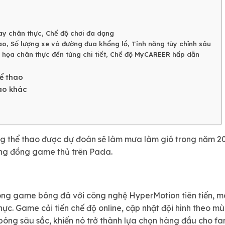
ay chân thực, Chế độ chơi đa dạng
ao, Số lượng xe và đường đua khổng lồ, Tính năng tùy chỉnh sâu
 họa chân thực đến từng chi tiết, Chế độ MyCAREER hấp dẫn
ể thao
ao khác
g thể thao được dự đoán sẽ làm mưa làm gió trong năm 2
ộng đồng game thủ trên Pada.
 dòng game bóng đá với công nghệ HyperMotion tiên tiến, 
c. Game cải tiến chế độ online, cập nhật đội hình theo mù
 bóng sâu sắc, khiến nó trở thành lựa chọn hàng đầu cho fa